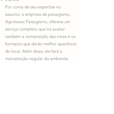
Por conta de seu expertise no
assunto, a empresa de paisagismo,
Agrotexas Paisagismo, oferece um
serviço completo que irá avaliar
também a composição das cores e os
formatos que darão melhor aparência
do local. Além disso, ela fará a
manutenção regular do ambiente.
CONTRATE A MELHOR E
MAIS SOFISTICADA
EMPRESA DE
PAISAGISMO
A Agrotexas Paisagismo é uma
empresa familiar que preza pela
qualidade de seus serviços. Prestando