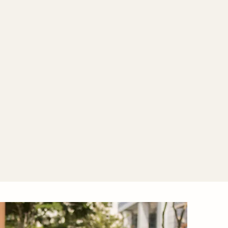
Touros
Residencia
Mato Grosso
ss
Cuiabá
Shopping Estação Cuiaba
Pernambuco
Recife
Shopping Recife