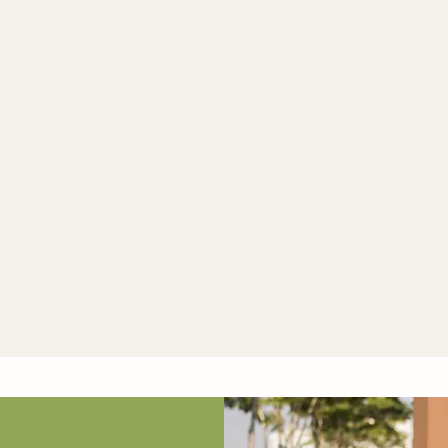
Paraná
Espírito Santo
Londrina
Guarapari e Vitoria
Shopping Boulevard
Sede Administrativa Autogla
Londrina e Templo Mormon
Vitória
Shopping Vila Velha
Minas Gerais
Rio de Janeiro
Contagem
Shopping Contagem
Shopping Parque Campo
Belo Horizonte
Grande
Shopping Estação BH
Parque Olímpico
Rio Doce
Rio Grande do Sul
Alphaville Terras Rio Doce
Montes Claros
Rio Grande
Fábrica Nespresso
Cipasa Rio Grande