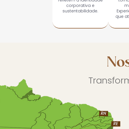
refletem a identidade
torna
corporativa e
m
sustentabilidade.
Exper
que at
Nos
Transfor