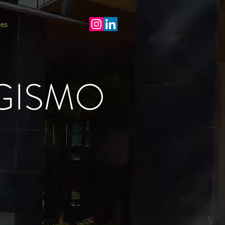
ões
GISMO
tivos e