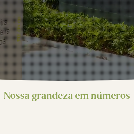
Nossa grandeza em números
Impacto, experiência e dedicação que fazem a diferença
187
96