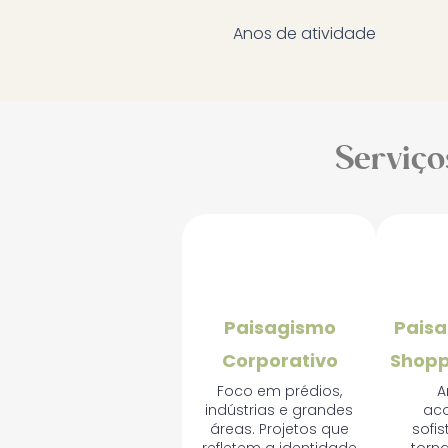
Anos de atividade
Serviço
🏢
Paisagismo
Pais
Corporativo
Shopp
Foco em prédios,
A
indústrias e grandes
aco
áreas. Projetos que
sofi