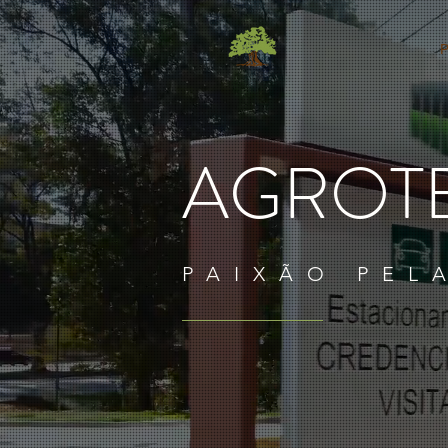
P
AGROTE
PAIXÃO PEL
Explore o melhor em paisagismo co
residenciais. Transforme seu espaç