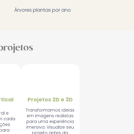
Árvores plantas por ano
projetos
🎨
tical
Projetos 2D e 3D
Transformamos ideias
ral e
em imagens realistas
em cada
para uma experiência
uções
imersiva. Visualize seu
para
projeto antes da