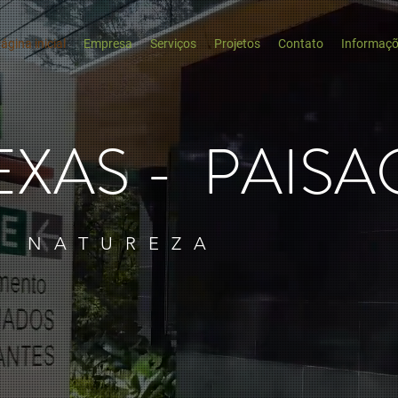
ágina inicial
Empresa
Serviços
Projetos
Contato
Informaç
XAS - PAISA
A NATUREZA
m a Agrotexas. Projetos 3D, manutenção, shoppings, corpora
o verde conosco!