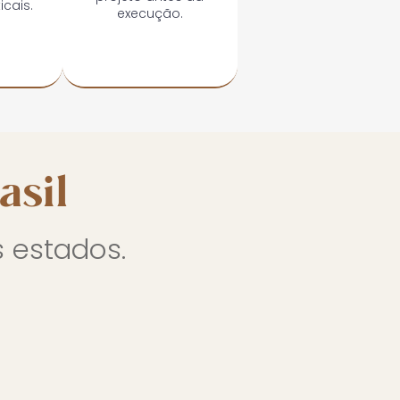
icais.
execução.
asil
 estados.
Bahia
Porto Seguro
Ondas Resort
Rio Grande do Norte