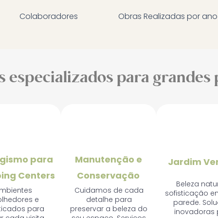
Colaboradores
Obras Realizadas por ano
s especializados para grandes 
🛍️
✂️
🌿
agismo para
Manutenção e
Jardim Ver
ing Centers
Conservação
​Beleza natu
mbientes
Cuidamos de cada
sofisticação 
lhedores e
detalhe para
parede. Sol
sticados para
preservar a beleza do
inovadoras 